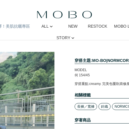
擇！美肌抗曬專區
ALL
NEW
RESTOCK
MOBO 
STORY
穿搭主題:MO-BO|NORMCO
MODEL
何 154/45
穿搭重點:creamy. 完美包覆削肩修
相關標籤
長褲／寬褲
針織
NORMC
穿著商品