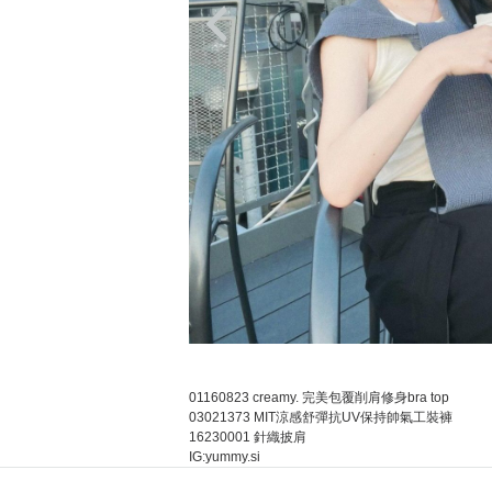
01160823 creamy. 完美包覆削肩修身bra top
03021373 MIT涼感舒彈抗UV保持帥氣工裝褲
16230001 針織披肩
IG:yummy.si