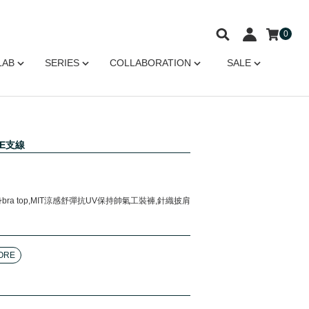
0
LAB
SERIES
COLLABORATION
SALE
RE支線
身bra top,MIT涼感舒彈抗UV保持帥氣工裝褲,針織披肩
ORE