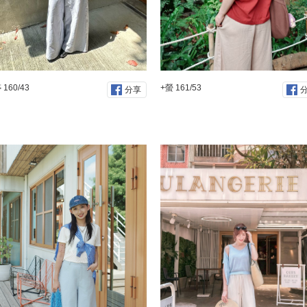
160/43
+螢 161/53
分享