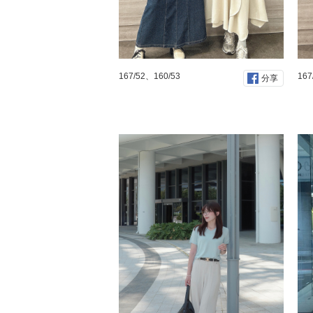
167/52、160/53
167
分享