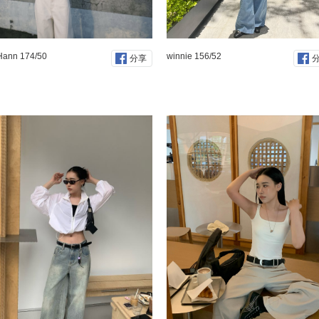
Hann 174/50
winnie 156/52
分享