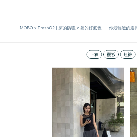
MOBO x FreshO2 | 穿的防曬 x 擦的好氣色
你最輕透的選
上衣
襯衫
短褲