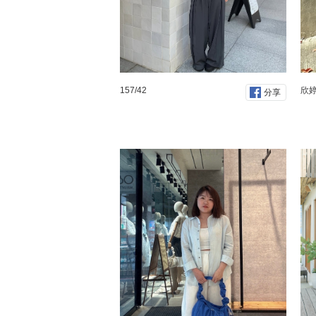
157/42
欣婷 
分享