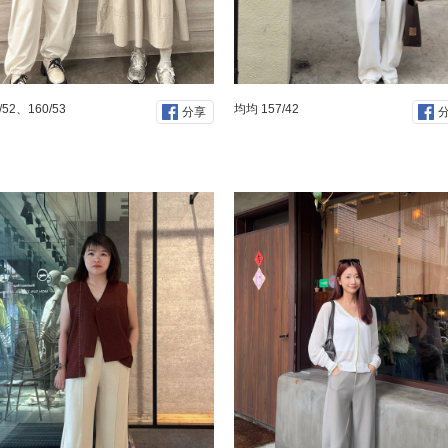
/52、160/53
均均 157/42
分享