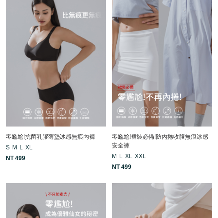
零尷尬!抗菌乳膠薄墊冰感無痕內褲
零尷尬!裙裝必備!防內捲收腹無痕冰感
安全褲
S
M
L
XL
M
L
XL
XXL
NT 499
NT 499