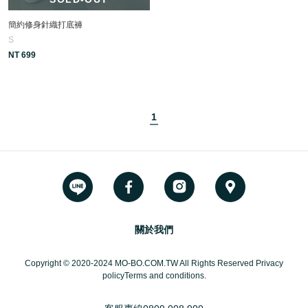
簡約修身針織打底褲
S
NT 699
1
關於我們
Copyright © 2020-2024 MO-BO.COM.TW All Rights Reserved Privacy
policyTerms and conditions.