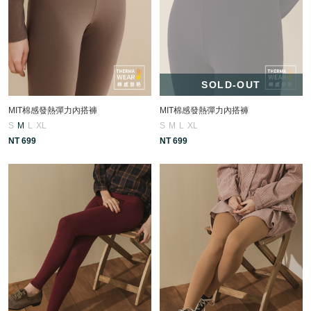
SOLD-OUT
MIT棉感發熱彈力內搭褲
MIT棉感發熱彈力內搭褲
S
M
L
XL
S
M
L
XL
NT 699
NT 699