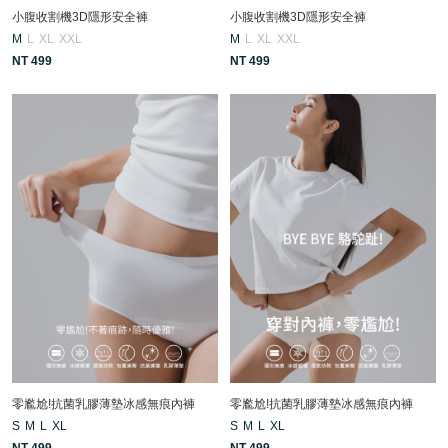
小腹收割機3D隱形安全褲
小腹收割機3D隱形安全褲
M
L
XL
XXL
M
L
XL
XXL
NT 499
NT 499
零尷尬!抗菌乳膠薄墊冰感無痕內褲
零尷尬!抗菌乳膠薄墊冰感無痕內褲
S
M
L
XL
S
M
L
XL
NT 499
NT 499