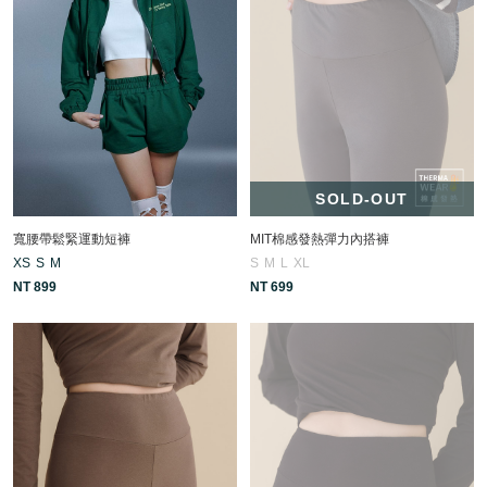
SOLD-OUT
寬腰帶鬆緊運動短褲
MIT棉感發熱彈力內搭褲
XS
S
M
S
M
L
XL
NT 899
NT 699