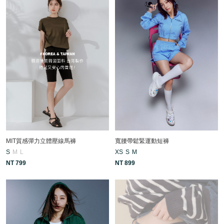
MIT質感彈力立體壓線馬褲
寬腰帶鬆緊運動短褲
S
M
L
XS
S
M
NT 799
NT 899