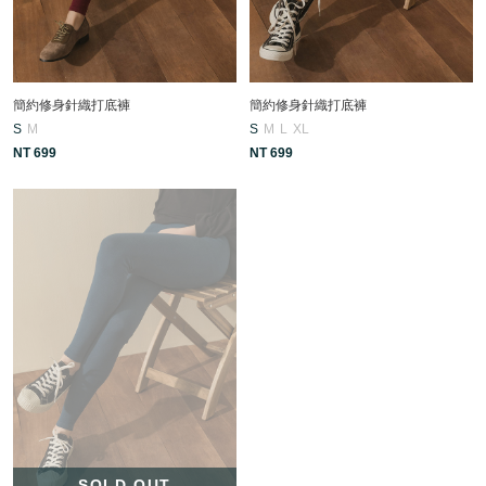
簡約修身針織打底褲
簡約修身針織打底褲
S
M
S
M
L
XL
NT 699
NT 699
SOLD-OUT