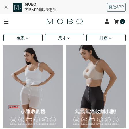
MOBO
開啟APP
下載APP領取優惠券
0
色系
尺寸
排序