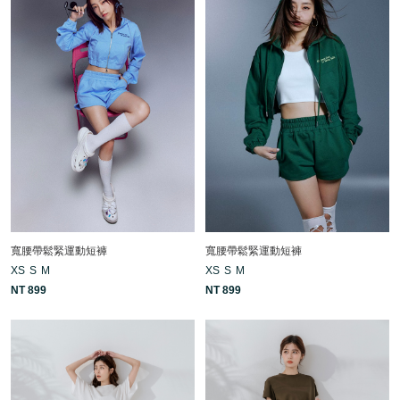
寬腰帶鬆緊運動短褲
寬腰帶鬆緊運動短褲
XS
S
M
XS
S
M
NT 899
NT 899