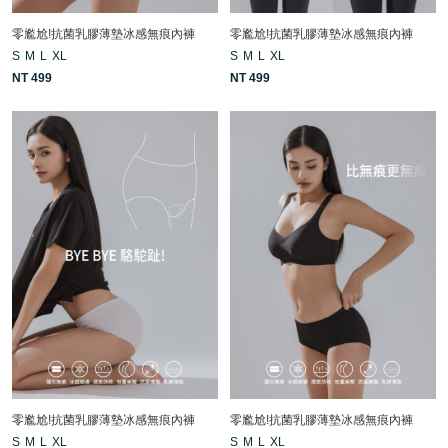
零尷尬!抗菌乳膠薄墊冰感無痕內褲
零尷尬!抗菌乳膠薄墊冰感無痕內褲
S
M
L
XL
S
M
L
XL
NT 499
NT 499
零尷尬!抗菌乳膠薄墊冰感無痕內褲
零尷尬!抗菌乳膠薄墊冰感無痕內褲
S
M
L
XL
S
M
L
XL