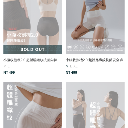
SOLD-OUT
小腹收割機2.0!超體雕織紋抗菌內褲
小腹收割機2.0!超體雕織紋抗菌安全褲
M
L
M
L
XL
NT 499
NT 499