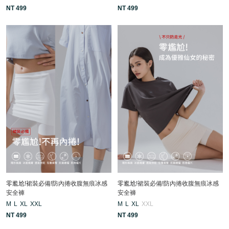
NT 499
NT 499
零尷尬!裙裝必備!防內捲收腹無痕冰感
零尷尬!裙裝必備!防內捲收腹無痕冰感
安全褲
安全褲
M
L
XL
XXL
M
L
XL
XXL
NT 499
NT 499