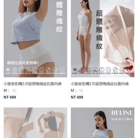
小腹收割機2.0!超體雕織紋抗菌內褲
小腹收割機2.0!超體雕織紋抗菌內褲
M
L
XL
M
L
XL
NT 499
NT 499