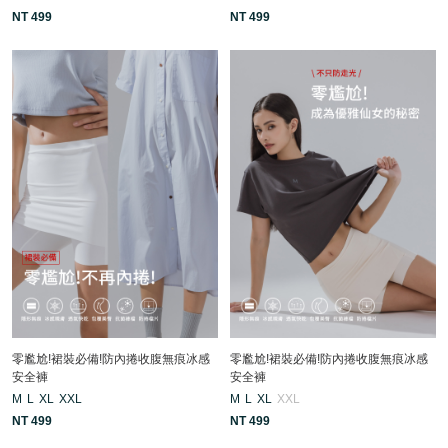
NT 499
NT 499
零尷尬!裙裝必備!防內捲收腹無痕冰感
零尷尬!裙裝必備!防內捲收腹無痕冰感
安全褲
安全褲
M
L
XL
XXL
M
L
XL
XXL
NT 499
NT 499