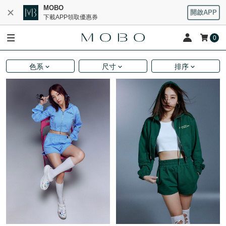
MOBO
開啟APP
下載APP領取優惠券
0
色系
尺寸
排序