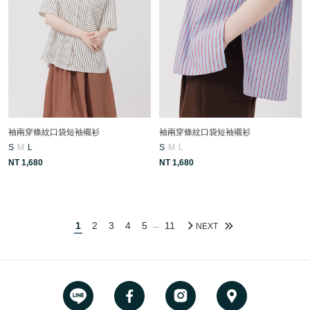
袖兩穿條紋口袋短袖襯衫
袖兩穿條紋口袋短袖襯衫
S
M
L
S
M
L
NT 1,680
NT 1,680
1
2
3
4
5
11
...
NEXT