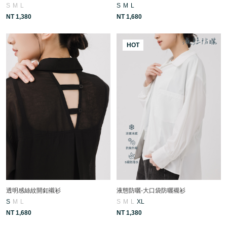
S
M
L
S
M
L
NT 1,380
NT 1,680
HOT
透明感絲紋開釦襯衫
液態防曬-大口袋防曬襯衫
S
M
L
S
M
L
XL
NT 1,680
NT 1,380