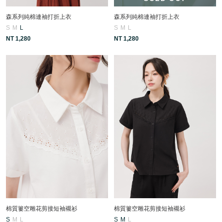
森系列純棉連袖打折上衣
森系列純棉連袖打折上衣
S
M
L
S
M
L
NT 1,280
NT 1,280
棉質簍空雕花剪接短袖襯衫
棉質簍空雕花剪接短袖襯衫
S
M
L
S
M
L