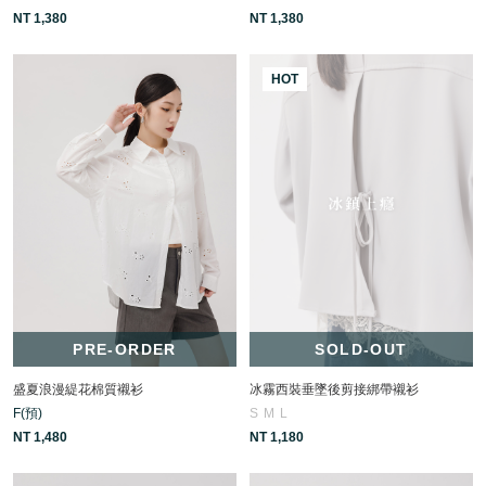
NT 1,380
NT 1,380
HOT
PRE-ORDER
SOLD-OUT
盛夏浪漫緹花棉質襯衫
冰霧西裝垂墜後剪接綁帶襯衫
F(預)
S
M
L
NT 1,480
NT 1,180