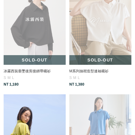
SOLD-OUT
SOLD-OUT
冰霧西裝垂墜後剪接綁帶襯衫
M系列抽褶造型連袖襯衫
S
M
L
S
M
L
NT 1,180
NT 1,380