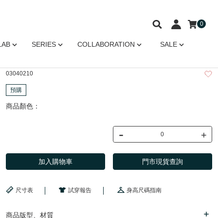
0
LAB
SERIES
COLLABORATION
SALE
03040210
預購
商品顏色：
-
+
加入購物車
門市現貨查詢
尺寸表
試穿報告
身高尺碼指南
商品版型、材質