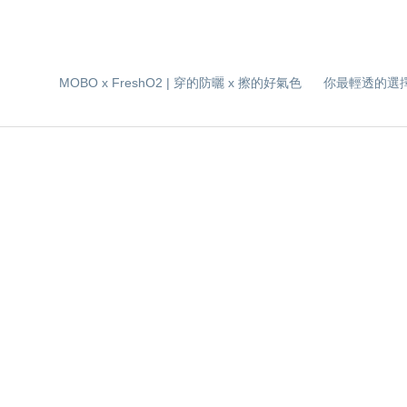
MOBO x FreshO2 | 穿的防曬 x 擦的好氣色
你最輕透的選