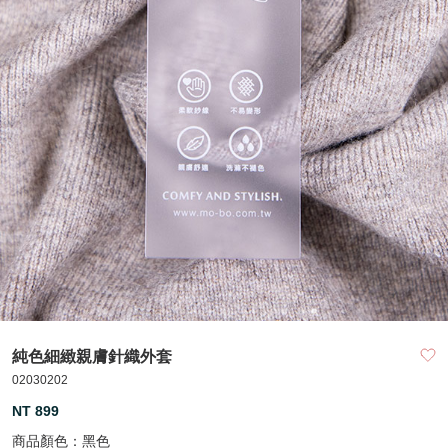
純色細緻親膚針織外套
02030202
NT 899
商品顏色：
黑色