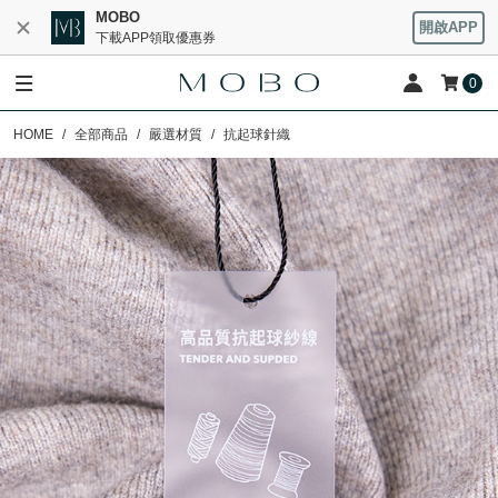
MOBO
開啟APP
下載APP領取優惠券
0
HOME
全部商品
嚴選材質
抗起球針織