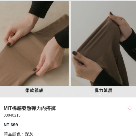
MIT棉感發熱彈力內搭褲
03040215
NT 699
商品顏色：
深灰