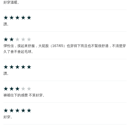
好穿溫暖。
讚。
彈性佳，摸起來舒服，大屁股（167/65）也穿得下而且也不緊很舒適，不清楚穿
久了會不會起毛球。
讚。
褲襠往下的感覺 不算好穿。
好穿。