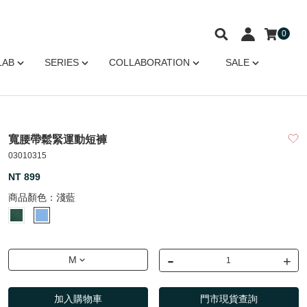
0
LAB
SERIES
COLLABORATION
SALE
寬腰帶鬆緊運動短褲
03010315
NT 899
商品顏色：
淺藍
-
+
M
加入購物車
門市現貨查詢