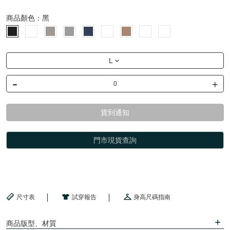
商品顏色：
黑
L
-
+
貨到通知
門市現貨查詢
尺寸表
試穿報告
身高尺碼指南
商品版型、材質