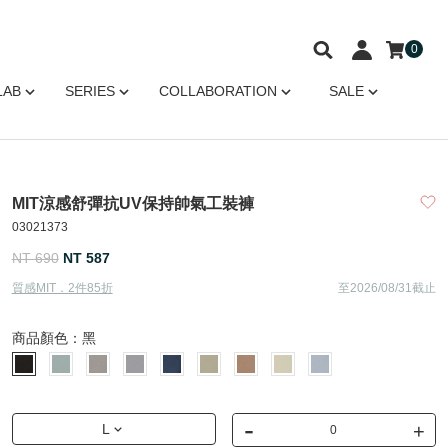
0
LAB
SERIES
COLLABORATION
SALE
MIT涼感舒彈抗UV保持帥氣工裝褲
03021373
NT 690
NT 587
質感MIT．2件85折
至2026/08/31截止
商品顏色：
黑
-
+
L