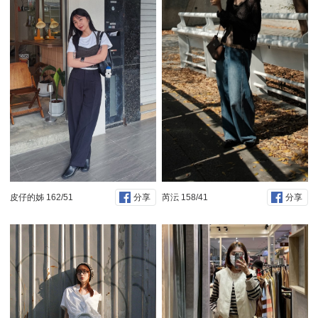
皮仔的姊 162/51
芮沄 158/41
分享
分享