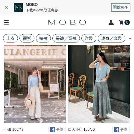
MOBO
開啟APP
下載APP領取優惠券
0
上衣
襯衫
短褲
長褲／寬褲
洋裝
連身／套裝
丹寧
LIFESTYLE
NORMCORE
DESIGNER
小田 166/48
口天小姐 165/50
分享
分享