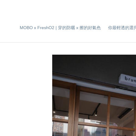
MOBO x FreshO2 | 穿的防曬 x 擦的好氣色
你最輕透的選