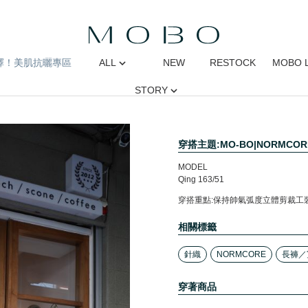
擇！美肌抗曬專區
ALL
NEW
RESTOCK
MOBO 
STORY
穿搭主題:MO-BO|NORMCO
MODEL
Qing 163/51
穿搭重點:保持帥氣弧度立體剪裁工
相關標籤
針織
NORMCORE
長褲／
穿著商品