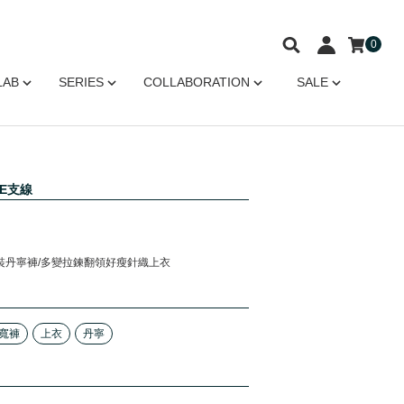
0
LAB
SERIES
COLLABORATION
SALE
RE支線
裝丹寧褲/多變拉鍊翻領好瘦針織上衣
寬褲
上衣
丹寧