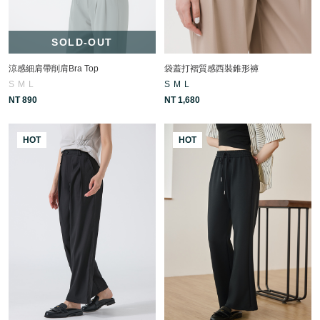
SOLD-OUT
涼感細肩帶削肩Bra Top
袋蓋打褶質感西裝錐形褲
S
M
L
S
M
L
NT 890
NT 1,680
HOT
HOT