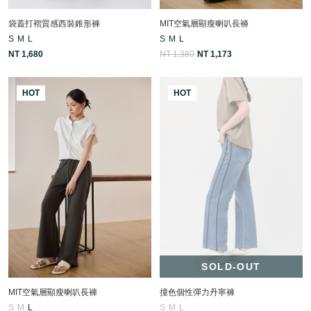
袋蓋打褶質感西裝錐形褲
MIT空氣層顯瘦喇叭長褲
S
M
L
S
M
L
NT 1,680
NT 1,380
NT 1,173
HOT
HOT
SOLD-OUT
MIT空氣層顯瘦喇叭長褲
撞色個性彈力丹寧褲
S
M
L
S
M
L