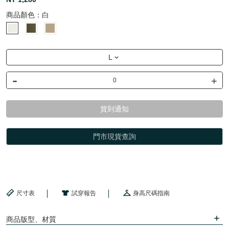
商品顏色：
白
L
-
+
貨到通知
門市現貨查詢
尺寸表
試穿報告
身高尺碼指南
商品版型、材質