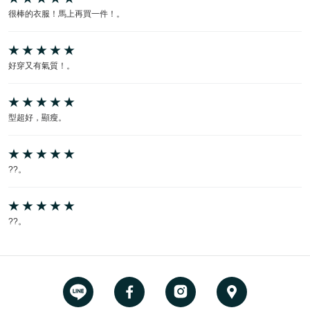
很棒的衣服！馬上再買一件！。
好穿又有氣質！。
型超好，顯瘦。
??。
??。