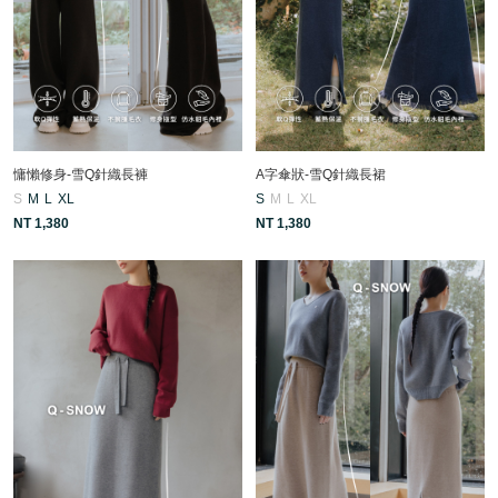
慵懶修身-雪Q針織長褲
A字傘狀-雪Q針織長裙
S
M
L
XL
S
M
L
XL
NT 1,380
NT 1,380