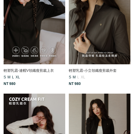
輕塑乳霜-連帽V領纖瘦剪裁上衣
輕塑乳霜-小立領纖瘦剪裁外套
S
M
L
XL
S
M
L
XL
NT 980
NT 980