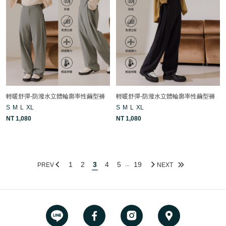
輕暖舒彈-防潑水立體輪廓率性繭型褲
輕暖舒彈-防潑水立體輪廓率性繭型褲
S
M
L
XL
S
M
L
XL
NT 1,080
NT 1,080
1
2
3
4
5
19
...
PREV
NEXT