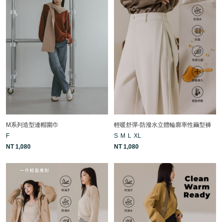
M系列造型連帽圍巾
輕暖舒彈-防潑水立體輪廓率性繭型褲
F
S
M
L
XL
NT 1,080
NT 1,080