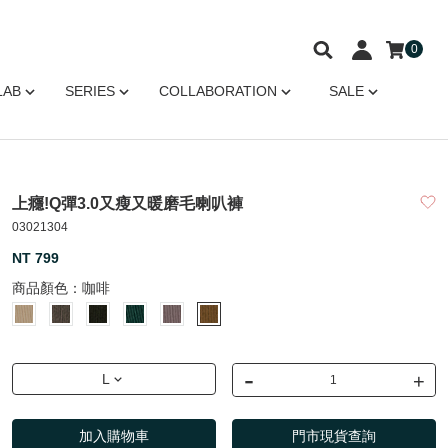
0
LAB
SERIES
COLLABORATION
SALE
上癮!Q彈3.0又瘦又暖磨毛喇叭褲
03021304
NT 799
商品顏色：
咖啡
-
+
L
加入購物車
門市現貨查詢