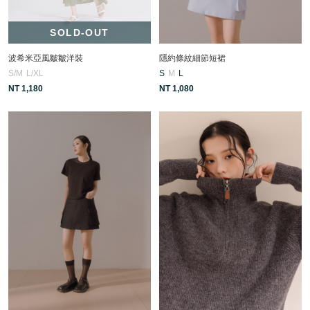
SOLD-OUT
波希米亞風皺皺洋裝
隱約條紋細節短裙
S/M
L/XL
S
M
L
NT 1,180
NT 1,080