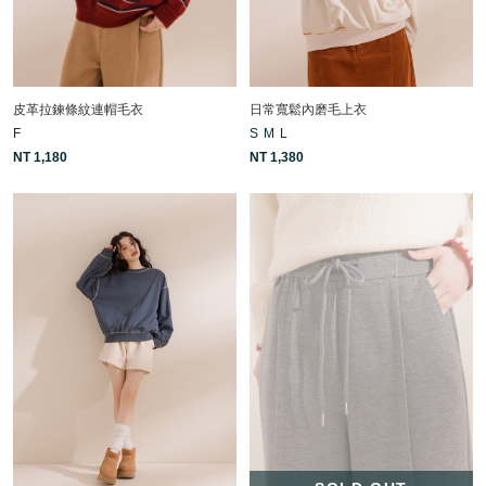
皮革拉鍊條紋連帽毛衣
日常寬鬆內磨毛上衣
F
S
M
L
NT 1,180
NT 1,380