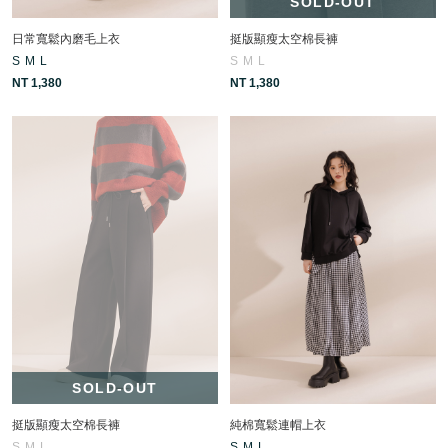
SOLD-OUT
日常寬鬆內磨毛上衣
挺版顯瘦太空棉長褲
S
M
L
S
M
L
NT 1,380
NT 1,380
SOLD-OUT
挺版顯瘦太空棉長褲
純棉寬鬆連帽上衣
S
M
L
S
M
L