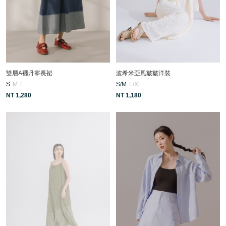
雙層A襬丹寧長裙
波希米亞風皺皺洋裝
S
M
L
S/M
L/XL
NT 1,280
NT 1,180