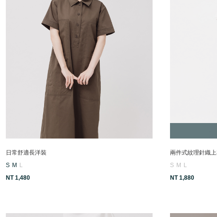
日常舒適長洋裝
兩件式紋理針織上
S
M
L
S
M
L
NT 1,480
NT 1,880