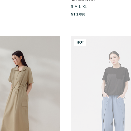
S
M
L
XL
NT 1,080
HOT