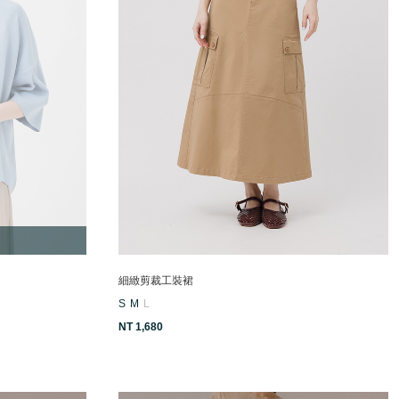
細緻剪裁工裝裙
S
M
L
NT 1,680