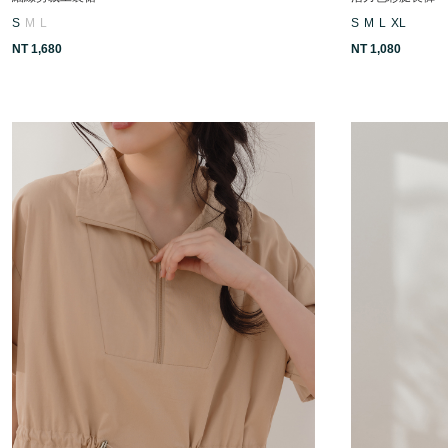
S
M
L
S
M
L
XL
NT 1,680
NT 1,080