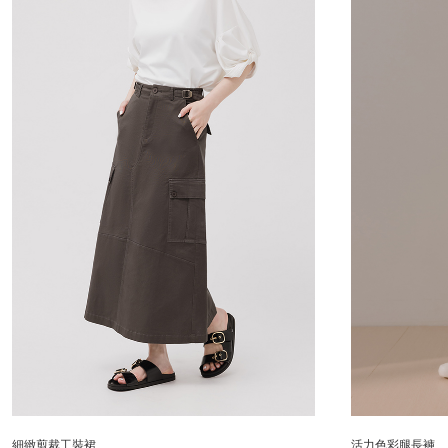
細緻剪裁工裝裙
活力色彩腿長褲