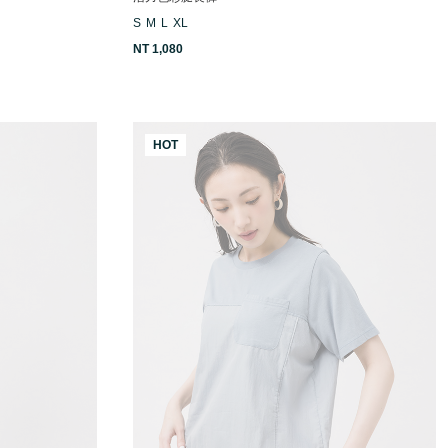
S
M
L
XL
NT 1,080
HOT