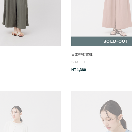
SOLD-OUT
日常輕柔寬褲
S
M
L
XL
NT 1,380