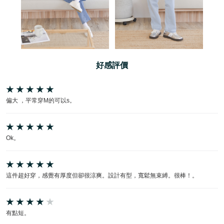
好感評價
偏大 ，平常穿M的可以s。
Ok。
這件超好穿，感覺有厚度但卻很涼爽。設計有型，寬鬆無束縛。很棒！。
有點短。