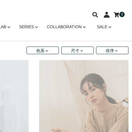
0
LAB
SERIES
COLLABORATION
SALE
色系
尺寸
排序