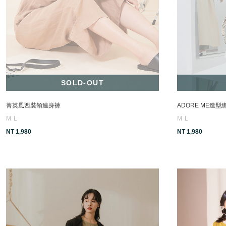
SOLD-OUT
菁英風西裝領連身褲
ADORE ME造
M
L
M
L
NT 1,980
NT 1,980