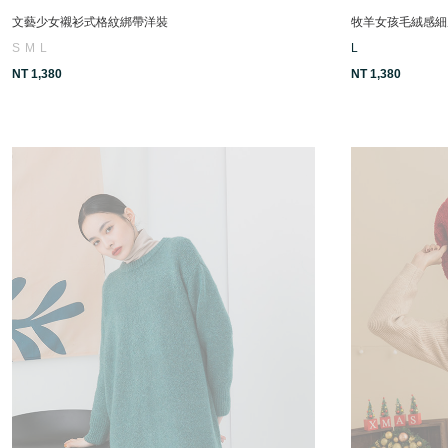
文藝少女襯衫式格紋綁帶洋裝
牧羊女孩毛絨感細
S
M
L
L
NT 1,380
NT 1,380