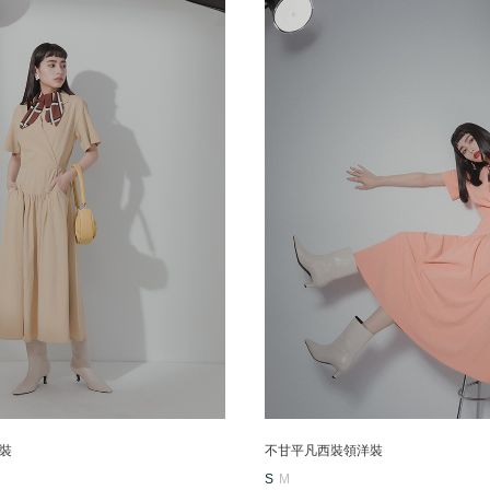
裝
不甘平凡西裝領洋裝
S
M