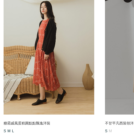
糖霜戚風蛋糕圓點點飄逸洋裝
不甘平凡西裝領洋
S
M
L
S
M