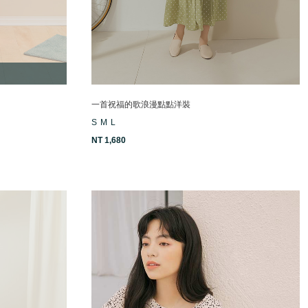
一首祝福的歌浪漫點點洋裝
S
M
L
NT 1,680