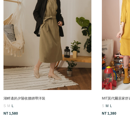
湖畔邊的夕陽收腰綁帶洋裝
MIT莫代爾居家舒
S
M
L
S
M
L
NT 1,580
NT 1,380