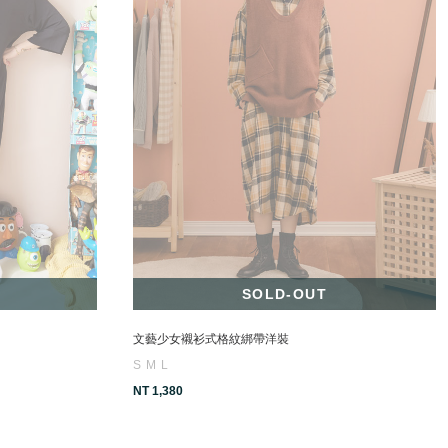
SOLD-OUT
文藝少女襯衫式格紋綁帶洋裝
S
M
L
NT 1,380