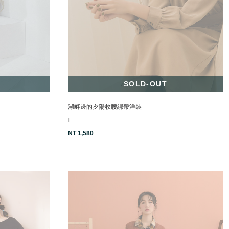
SOLD-OUT
湖畔邊的夕陽收腰綁帶洋裝
L
NT 1,580