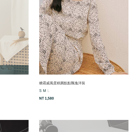
糖霜戚風蛋糕圓點點飄逸洋裝
S
M
L
NT 1,580