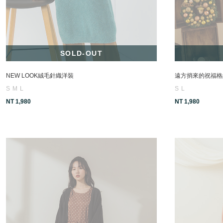
SOLD-OUT
NEW LOOK絨毛針織洋裝
遠方捎來的祝福格
S
M
L
S
L
NT 1,980
NT 1,980