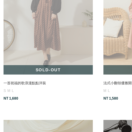
SOLD-OUT
一首祝福的歌浪漫點點洋裝
法式小翻領優雅開
S
M
L
M
L
NT 1,680
NT 1,580