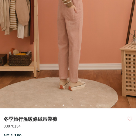
冬季旅行溫暖條絨吊帶褲
03070134
NT 1,180