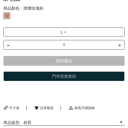
商品顏色：
煙燻玫瑰粉
L
-
+
貨到通知
門市現貨查詢
尺寸表
試穿報告
身高尺碼指南
商品版型、材質