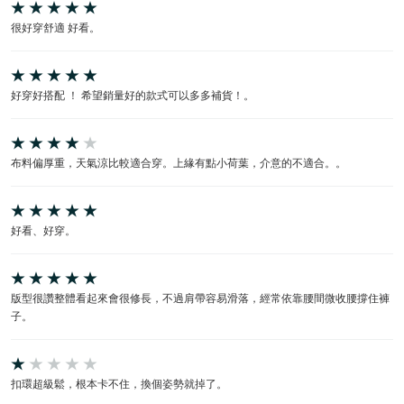
很好穿舒適 好看。
好穿好搭配 ！ 希望銷量好的款式可以多多補貨！。
布料偏厚重，天氣涼比較適合穿。上緣有點小荷葉，介意的不適合。。
好看、好穿。
版型很讚整體看起來會很修長，不過肩帶容易滑落，經常依靠腰間微收腰撐住褲
子。
扣環超級鬆，根本卡不住，換個姿勢就掉了。