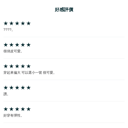
好感評價
????。
很俏皮可愛。
穿起來偏大 可以選小一號 很可愛。
讚。
好穿有彈性。