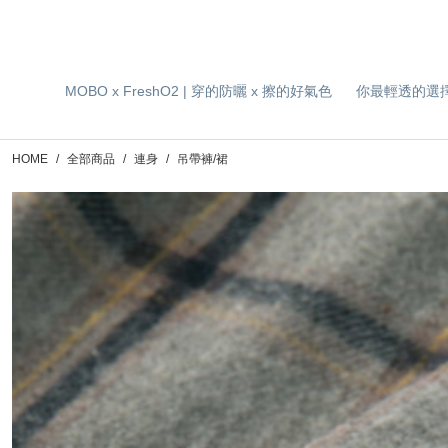
MOBO x FreshO2 | 穿的防曬 x 擦的好氣色
你最輕透的選
HOME
全部商品
連身
吊帶褲/裙