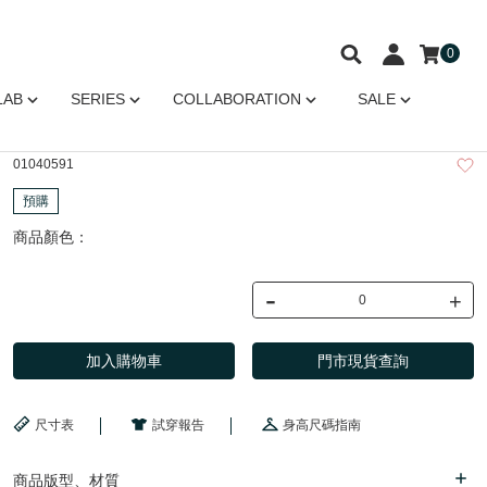
0
LAB
SERIES
COLLABORATION
SALE
01040591
預購
商品顏色：
-
+
加入購物車
門市現貨查詢
尺寸表
試穿報告
身高尺碼指南
商品版型、材質