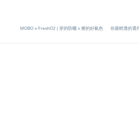
MOBO x FreshO2 | 穿的防曬 x 擦的好氣色
你最輕透的選