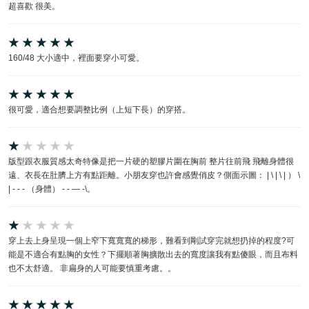
超喜歡 很美。
160/48 大小適中，裡面要穿小可愛。
很可愛，適合想要調整比例（上短下長）的穿搭。
版型跟衣服質感太奇特像是把一片硬的塑膠片圍在胸前 整片往前飛 飛離身體很
遠、衣長在肚臍上方有點距離。小朋友穿也許會感覺俏皮？側面示圖： | \ | \ | ） \
| - - - （身體） - - — -\。
穿上去上身呈現一個上窄下寬寬寬的梯形，難看到剛試穿完就想扔掉的程度?可
能是不適合有點胸的女性？下擺順著胸擴散出去的寬度讓我有點傻眼，而且布料
也不太舒適。 非扁身的人可能要慎重考慮。。