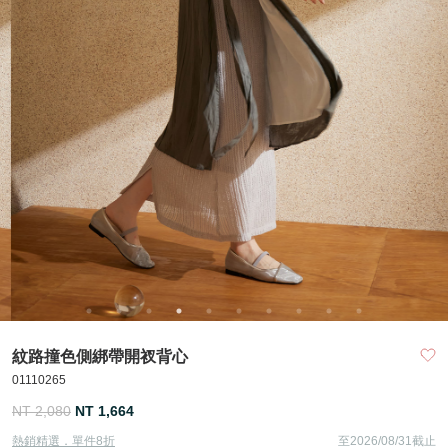
紋路撞色側綁帶開衩背心
01110265
NT 2,080
NT 1,664
熱銷精選．單件8折
至2026/08/31截止