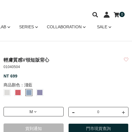
0
LAB
SERIES
COLLABORATION
SALE
輕膚質感V領短版背心
01040504
NT 699
商品顏色：
淺藍
-
+
M
貨到通知
門市現貨查詢