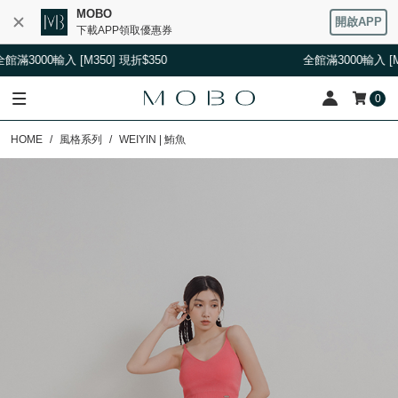
MOBO
開啟APP
下載APP領取優惠券
[M350] 現折$350
全館滿3000輸入 [M350] 現折$35
0
HOME
風格系列
WEIYIN | 鮪魚