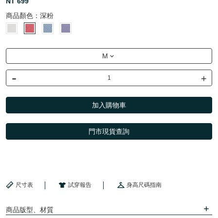
NT 699
商品顏色：
深粉
M
-
+
加入購物車
門市現貨查詢
尺寸表
試穿報告
身高尺碼指南
商品版型、材質