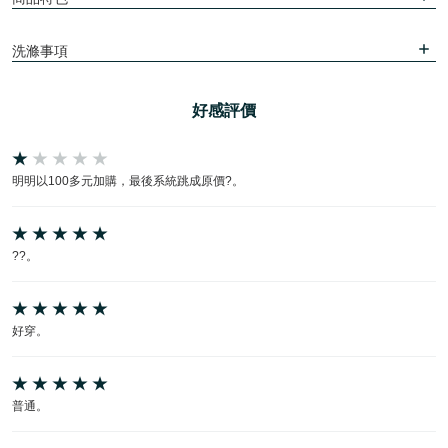
洗滌事項
好感評價
明明以100多元加購，最後系統跳成原價?。
??。
好穿。
普通。