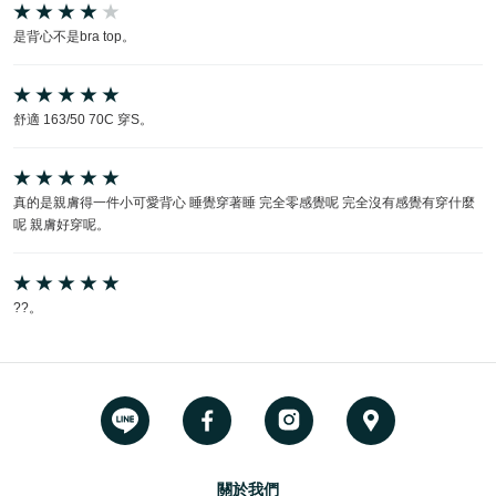
是背心不是bra top。
舒適 163/50 70C 穿S。
真的是親膚得一件小可愛背心 睡覺穿著睡 完全零感覺呢 完全沒有感覺有穿什麼
呢 親膚好穿呢。
??。
關於我們