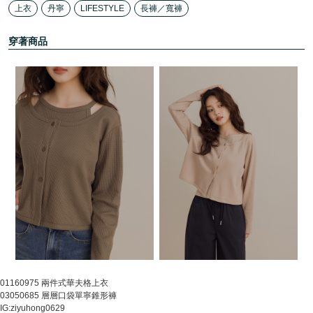
上衣
丹寧
LIFESTYLE
長褲／寬褲
穿著商品
01160975 兩件式華夫格上衣
03050685 層層口袋單寧錐形褲
IG:ziyuhong0629