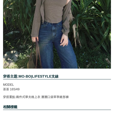
穿搭主題:MO-BO|LIFESTYLE支線
MODEL
茶茶 165/49
穿搭重點:兩件式華夫格上衣 層層口袋單寧錐形褲
相關標籤