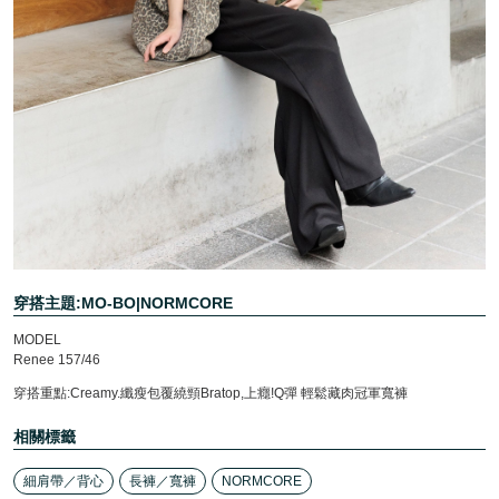
穿搭主題:MO-BO|NORMCORE
MODEL
Renee 157/46
穿搭重點:Creamy.纖瘦包覆繞頸Bratop,上癮!Q彈 輕鬆藏肉冠軍寬褲
相關標籤
細肩帶／背心
長褲／寬褲
NORMCORE