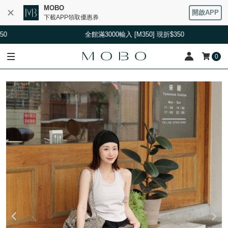
MOBO
開啟APP
下載APP領取優惠券
0
全館滿3000輸入 [M350] 現折$350
0