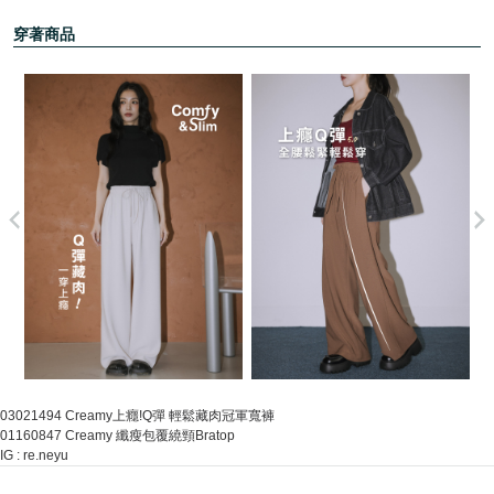
穿著商品
03021494 Creamy上癮!Q彈 輕鬆藏肉冠軍寬褲
01160847 Creamy 纖瘦包覆繞頸Bratop
IG : re.neyu