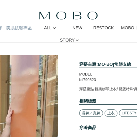
擇！美肌抗曬專區
ALL
NEW
RESTOCK
MOBO 
STORY
穿搭主題:MO-BO|常態支線
MODEL
btf790823
穿搭重點:輕柔綁帶上衣/ 挺版特殊切
相關標籤
長褲／寬褲
上衣
LIFESTY
穿著商品