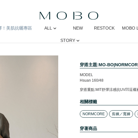
擇！美肌抗曬專區
ALL
NEW
RESTOCK
MOBO 
STORY
穿搭主題:MO-BO|NORMCO
MODEL
Hsuan 160/48
穿搭重點:MIT舒彈涼感抗UV凹逗
相關標籤
NORMCORE
長褲／寬褲
穿著商品