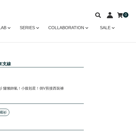
0
LAB
SERIES
COLLABORATION
SALE
RE支線
襯衫 慵懶帥氣！小腹剋星！倒V剪接西裝褲
襯衫