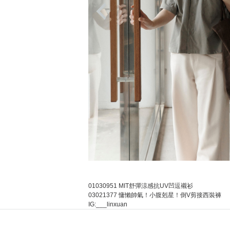
01030951 MIT舒彈涼感抗UV凹逗襯衫
03021377 慵懶帥氣！小腹剋星！倒V剪接西裝褲
IG:___linxuan