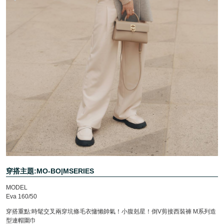
穿搭主題:MO-BO|MSERIES
MODEL
Eva 160/50
穿搭重點:時髦交叉兩穿坑條毛衣慵懶帥氣！小腹剋星！倒V剪接西裝褲 M系列造
型連帽圍巾