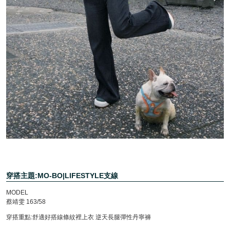
穿搭主題:MO-BO|LIFESTYLE支線
MODEL
蔡靖雯 163/58
穿搭重點:舒適好搭線條紋裡上衣 逆天長腿彈性丹寧褲