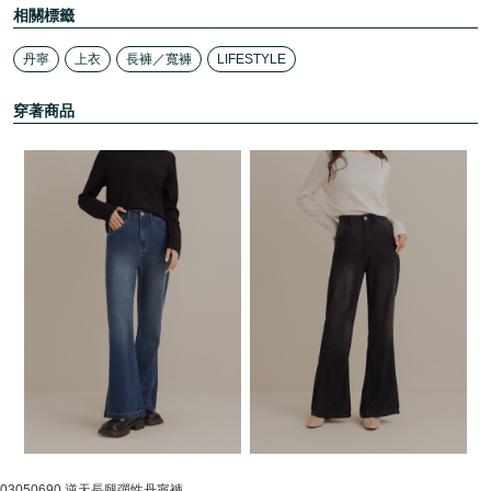
相關標籤
丹寧
上衣
長褲／寬褲
LIFESTYLE
穿著商品
03050690 逆天長腿彈性丹寧褲