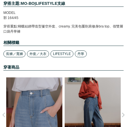
穿搭主題:MO-BO|LIFESTYLE支線
MODEL
郭 164/45
穿搭重點:蝴蝶結綁帶造型簍空外套、creamy. 完美包覆削肩修身bra top、假雙層
口袋丹寧褲
相關標籤
長褲／寬褲
外套／大衣
LIFESTYLE
丹寧
穿著商品