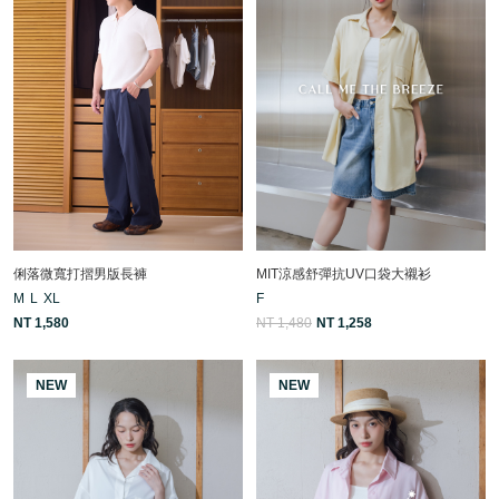
俐落微寬打摺男版長褲
MIT涼感舒彈抗UV口袋大襯衫
M
L
XL
F
NT 1,580
NT 1,480
NT 1,258
NEW
NEW