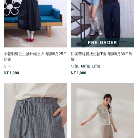
PRE-ORDER
小花刺繡公主袖針織上衣-預購8月25日
甜美蕾絲拼接短袖T恤-預購8月30日到
到貨
貨
S
M
L
S(預)
M(預)
L(預)
NT 1,380
NT 1,080