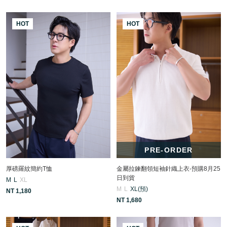
HOT
HOT
PRE-ORDER
厚磅羅紋簡約T恤
金屬拉鍊翻領短袖針織上衣-預購8月25
日到貨
M
L
XL
M
L
XL(預)
NT 1,180
NT 1,680