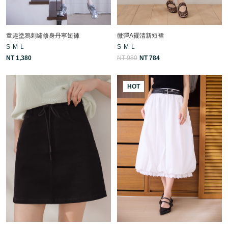
童趣塗鴉刺繡修身丹寧短褲
微彈A襬清新短裙
S
M
L
S
M
L
NT 1,380
NT 980
NT 784
HOT