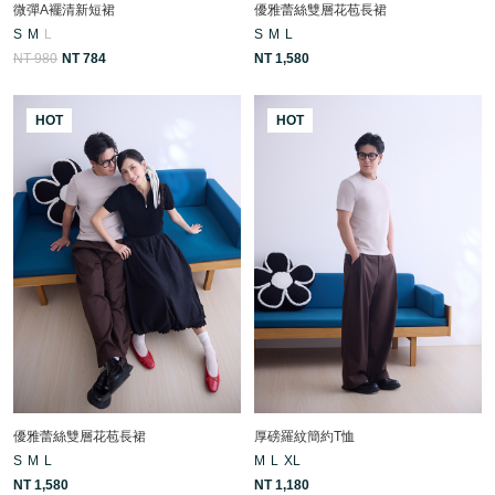
微彈A襬清新短裙
優雅蕾絲雙層花苞長裙
S
M
L
S
M
L
NT 980
NT 784
NT 1,580
HOT
HOT
優雅蕾絲雙層花苞長裙
厚磅羅紋簡約T恤
S
M
L
M
L
XL
NT 1,580
NT 1,180