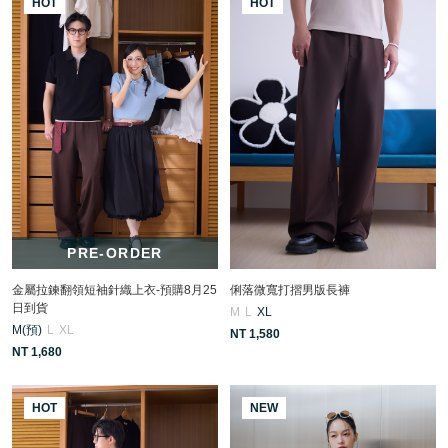
HOT
HOT
PRE-ORDER
金屬拉鍊翻領短袖針織上衣-預購8月25
俐落微寬打摺男版長褲
日到貨
M
L
XL
M(預)
L
XL
NT 1,580
NT 1,680
HOT
NEW