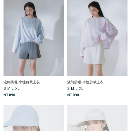
液態防曬-率性剪裁上衣
液態防曬-率性剪裁上衣
S
M
L
XL
S
M
L
XL
NT 890
NT 890