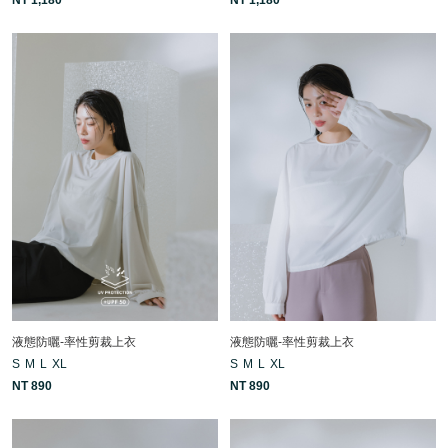
液態防曬-率性剪裁上衣
液態防曬-率性剪裁上衣
S
M
L
XL
S
M
L
XL
NT 890
NT 890