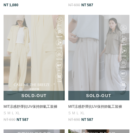
NT 1,080
NT 690
NT 587
SOLD-OUT
SOLD-OUT
MIT涼感舒彈抗UV保持帥氣工裝褲
MIT涼感舒彈抗UV保持帥氣工裝褲
S
M
L
XL
S
M
L
XL
NT 690
NT 587
NT 690
NT 587