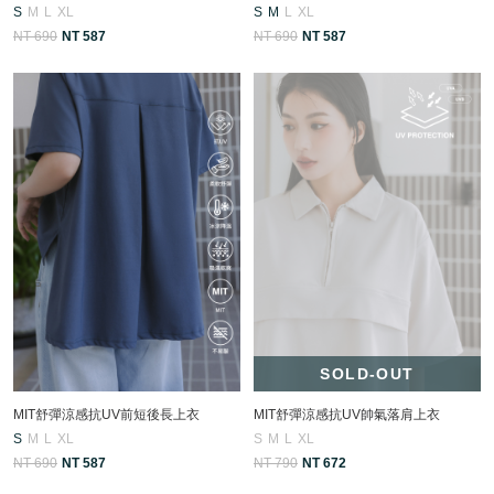
S
M
L
XL
S
M
L
XL
NT 690
NT 587
NT 690
NT 587
SOLD-OUT
MIT舒彈涼感抗UV前短後長上衣
MIT舒彈涼感抗UV帥氣落肩上衣
S
M
L
XL
S
M
L
XL
NT 690
NT 587
NT 790
NT 672