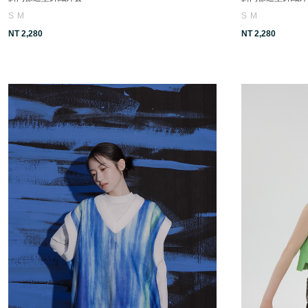
S
M
S
M
NT 2,280
NT 2,280