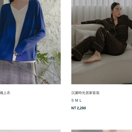
織上衣
沉澱時光居家套裝
S
M
L
NT 2,280