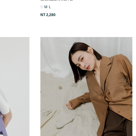
S
M
L
NT 2,280