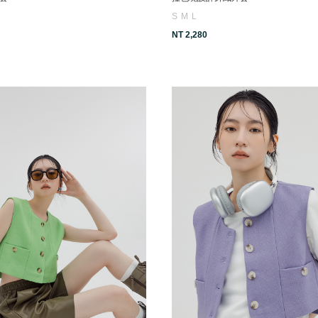
S
M
L
NT 2,280