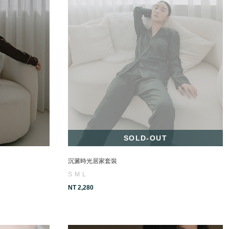
SOLD-OUT
沉澱時光居家套裝
S
M
L
NT 2,280