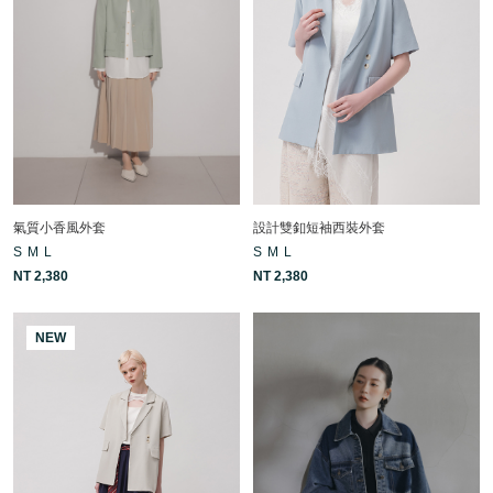
氣質小香風外套
設計雙釦短袖西裝外套
S
M
L
S
M
L
NT 2,380
NT 2,380
NEW