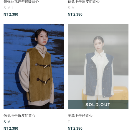
鋪棉麻花造型保暖背心
仿兔毛牛角皮釦背心
S
M
L
S
M
NT 2,380
NT 2,380
SOLD-OUT
仿兔毛牛角皮釦背心
羊羔毛牛仔背心
S
M
F
NT 2,380
NT 2,380