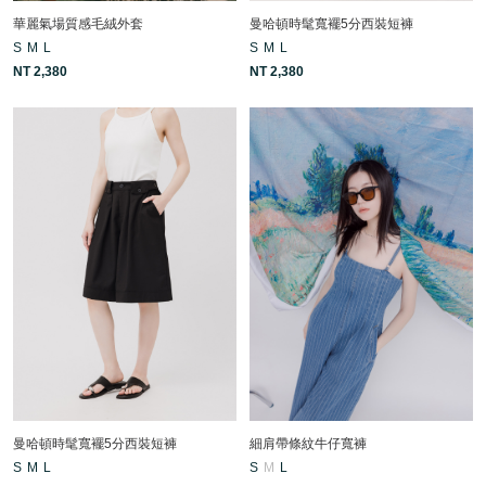
華麗氣場質感毛絨外套
曼哈頓時髦寬襬5分西裝短褲
S
M
L
S
M
L
NT 2,380
NT 2,380
曼哈頓時髦寬襬5分西裝短褲
細肩帶條紋牛仔寬褲
S
M
L
S
M
L