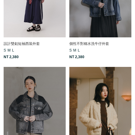
設計雙釦短袖西裝外套
個性不對稱水洗牛仔外套
S
M
L
S
M
L
NT 2,380
NT 2,380