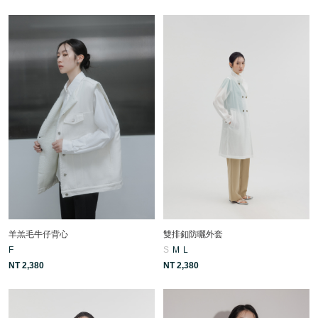
羊羔毛牛仔背心
雙排釦防曬外套
F
S
M
L
NT 2,380
NT 2,380