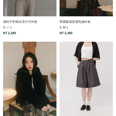
個性不對稱水洗牛仔外套
華麗氣場質感毛絨外套
S
M
L
S
M
L
NT 2,380
NT 2,380