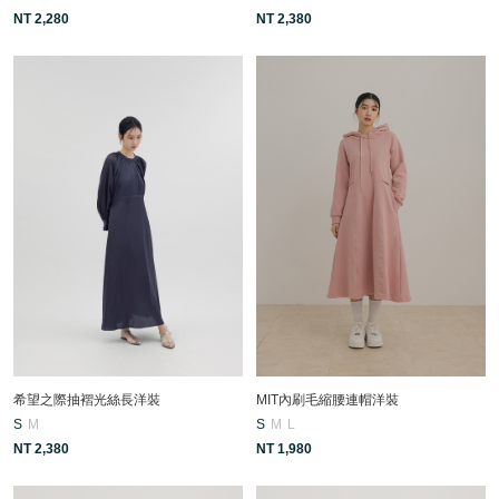
NT 2,280
NT 2,380
希望之際抽褶光絲長洋裝
MIT內刷毛縮腰連帽洋裝
S
M
S
M
L
NT 2,380
NT 1,980