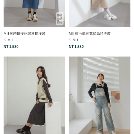
MIT抗菌拼接休閒連帽洋裝
MIT磨毛條紋寬鬆高領洋裝
S
M
L
S
M
L
NT 1,580
NT 1,380