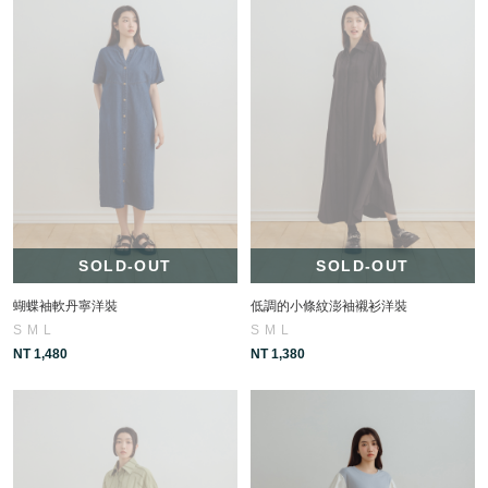
SOLD-OUT
SOLD-OUT
蝴蝶袖軟丹寧洋裝
低調的小條紋澎袖襯衫洋裝
S
M
L
S
M
L
NT 1,480
NT 1,380