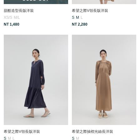
甜酷造型長版洋裝
希望之際V領長版洋裝
XS/S
M/L
S
M
L
NT 1,480
NT 2,280
希望之際V領長版洋裝
希望之際抽褶光絲長洋裝
S
M
L
S
M