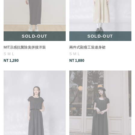
SOLD-OUT
SOLD-OUT
MIT涼感抗菌除臭拼接洋裝
兩件式顯瘦工裝連身裙
S
M
L
S
M
L
NT 1,280
NT 1,880