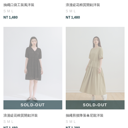
抽繩口袋工裝風洋裝
浪漫緹花棉質開釦洋裝
S
M
L
S
M
L
NT 1,480
NT 1,480
SOLD-OUT
SOLD-OUT
浪漫緹花棉質開釦洋裝
抽繩剪接降落傘尼龍洋裝
S
M
L
S
M
L
NT 1,480
NT 1,380