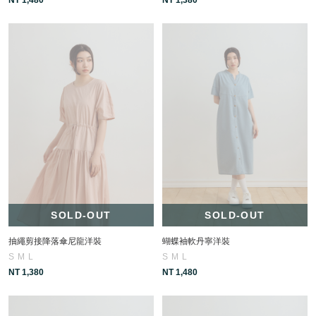
SOLD-OUT
SOLD-OUT
抽繩剪接降落傘尼龍洋裝
蝴蝶袖軟丹寧洋裝
S
M
L
S
M
L
NT 1,380
NT 1,480