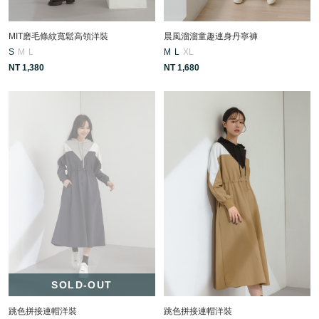
MIT磨毛條紋寬鬆高領洋裝
晨風溜溜童趣連身丹寧褲
S
M
L
M
L
XL
NT 1,380
NT 1,680
SOLD-OUT
跳色拼接連帽洋裝
跳色拼接連帽洋裝