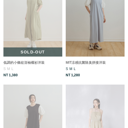
SOLD-OUT
低調的小條紋澎袖襯衫洋裝
MIT涼感抗菌除臭拼接洋裝
S
M
L
S
M
L
NT 1,380
NT 1,280