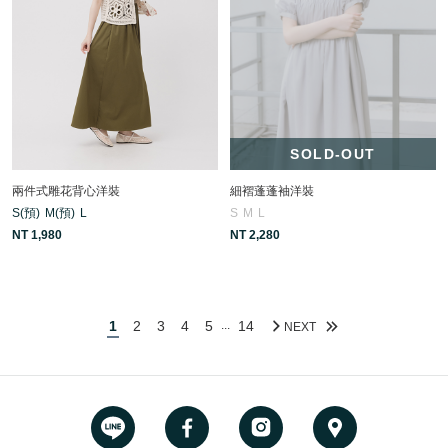
SOLD-OUT
兩件式雕花背心洋裝
細褶蓬蓬袖洋裝
S(預)
M(預)
L
S
M
L
NT 1,980
NT 2,280
1
2
3
4
5
14
...
NEXT