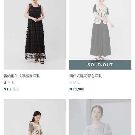
SOLD-OUT
蕾絲兩件式涼感長洋裝
兩件式雕花背心洋裝
S
M
L
S
M
L
NT 2,380
NT 1,980