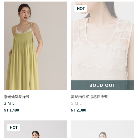
HOT
SOLD-OUT
微光仙氣長洋裝
蕾絲兩件式涼感長洋裝
S
M
L
S
M
L
NT 1,480
NT 2,380
HOT