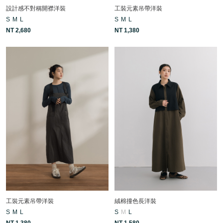
設計感不對稱開襟洋裝
工裝元素吊帶洋裝
S
M
L
S
M
L
NT 2,680
NT 1,380
工裝元素吊帶洋裝
絨棉撞色長洋裝
S
M
L
S
M
L
NT 1,380
NT 1,580