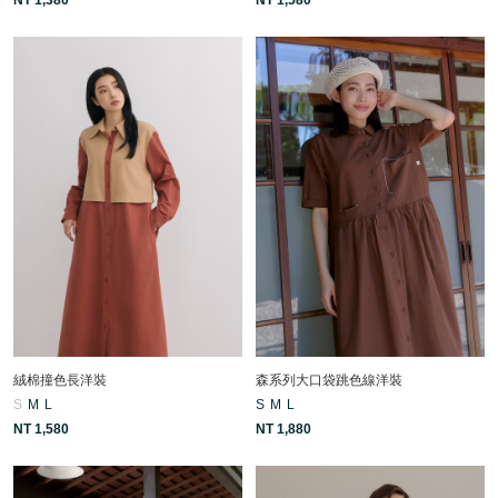
絨棉撞色長洋裝
森系列大口袋跳色線洋裝
S
M
L
S
M
L
NT 1,580
NT 1,880