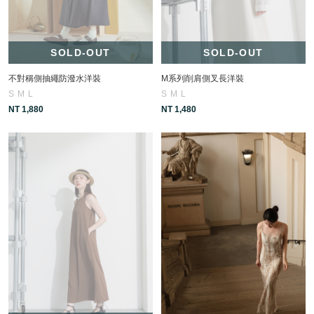
SOLD-OUT
SOLD-OUT
不對稱側抽繩防潑水洋裝
M系列削肩側叉長洋裝
S
M
L
S
M
L
NT 1,880
NT 1,480