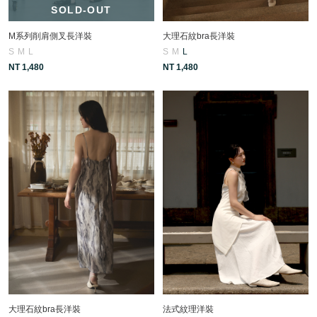
SOLD-OUT
M系列削肩側叉長洋裝
大理石紋bra長洋裝
S
M
L
S
M
L
NT 1,480
NT 1,480
大理石紋bra長洋裝
法式紋理洋裝