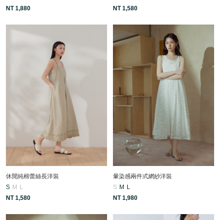
NT 1,880
NT 1,580
休閒純棉蕾絲長洋裝
暈染感兩件式網紗洋裝
S
M
L
S
M
L
NT 1,580
NT 1,980