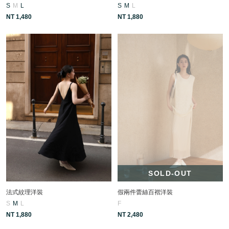
S
M
L
S
M
L
NT 1,480
NT 1,880
SOLD-OUT
法式紋理洋裝
假兩件蕾絲百褶洋裝
S
M
L
F
NT 1,880
NT 2,480