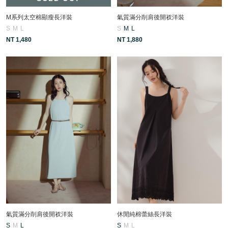
M系列太空棉顯瘦長洋裝
氣質滿分削肩後開衩洋裝
S
M
L
S
M
L
NT 1,480
NT 1,880
氣質滿分削肩後開衩洋裝
休閒純棉蕾絲長洋裝
S
M
L
S
M
L