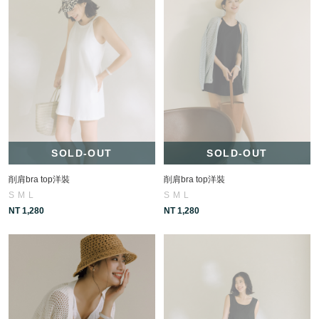
SOLD-OUT
SOLD-OUT
削肩bra top洋裝
削肩bra top洋裝
S
M
L
S
M
L
NT 1,280
NT 1,280