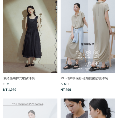
暈染感兩件式網紗洋裝
MIT-Q彈環保紗-涼感抗菌防曬洋裝
S
M
L
S
M
L
NT 1,980
NT 899