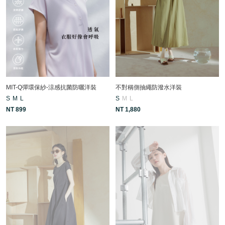
MIT-Q彈環保紗-涼感抗菌防曬洋裝
不對稱側抽繩防潑水洋裝
S
M
L
S
M
L
NT 899
NT 1,880