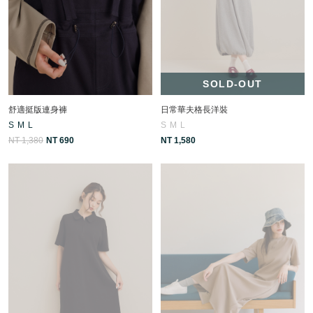
SOLD-OUT
舒適挺版連身褲
日常華夫格長洋裝
S
M
L
S
M
L
NT 1,380
NT 690
NT 1,580