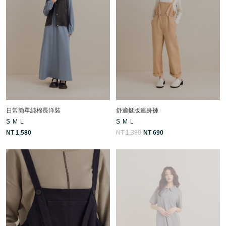
日常簡單純棉長洋裝
舒適挺版連身褲
S
M
L
S
M
L
NT 1,580
NT 1,380
NT 690