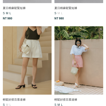
夏日棉麻鬆緊短褲
夏日棉麻鬆緊短褲
S
M
L
S
M
L
NT 980
NT 980
輕鬆好搭百慕達褲
輕鬆好搭百慕達褲
S
M
L
S
M
L