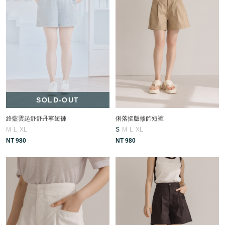
SOLD-OUT
終藍雲起舒舒丹寧短褲
俐落挺版修飾短褲
M
L
XL
S
M
L
XL
NT 980
NT 980