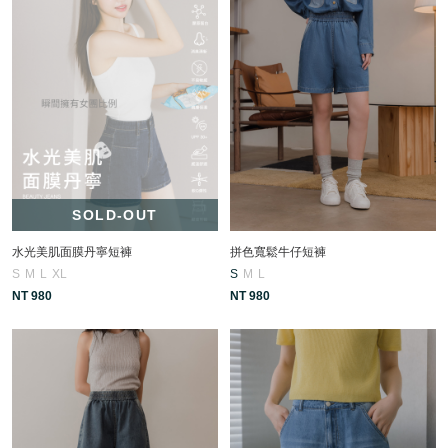
SOLD-OUT
水光美肌面膜丹寧短褲
拼色寬鬆牛仔短褲
S
M
L
XL
S
M
L
NT 980
NT 980