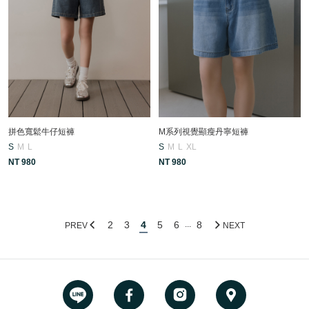
拼色寬鬆牛仔短褲
M系列視覺顯瘦丹寧短褲
S
M
L
S
M
L
XL
NT 980
NT 980
2
3
4
5
6
8
...
PREV
NEXT