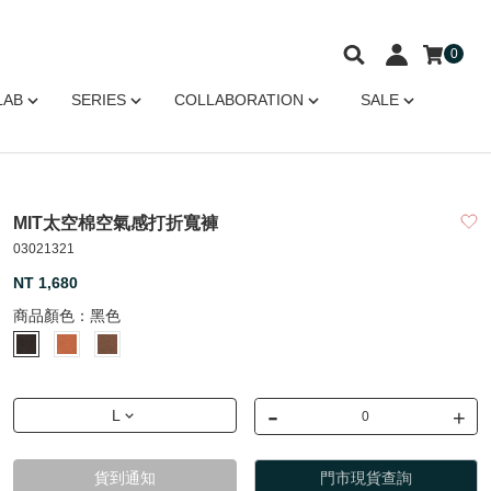
0
LAB
SERIES
COLLABORATION
SALE
MIT太空棉空氣感打折寬褲
03021321
NT 1,680
商品顏色：
黑色
-
+
L
貨到通知
門市現貨查詢