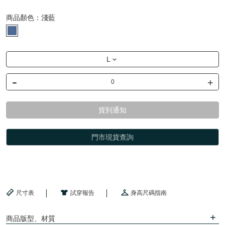
商品顏色：
淺藍
L
-
+
貨到通知
門市現貨查詢
尺寸表
試穿報告
身高尺碼指南
商品版型、材質