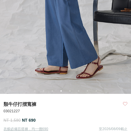
類牛仔打摺寬褲
03021227
NT 1,580
NT 690
衣櫥必備百搭褲．均一價690
至2026/08/09截止