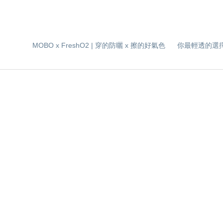
MOBO x FreshO2 | 穿的防曬 x 擦的好氣色
你最輕透的選