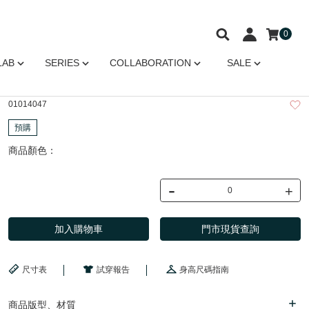
0
LAB
SERIES
COLLABORATION
SALE
01014047
預購
商品顏色：
-
+
加入購物車
門市現貨查詢
尺寸表
試穿報告
身高尺碼指南
商品版型、材質