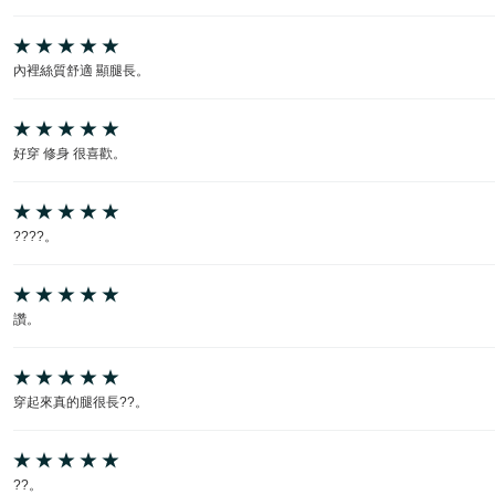
內裡絲質舒適 顯腿長。
好穿 修身 很喜歡。
????。
讚。
穿起來真的腿很長??。
??。