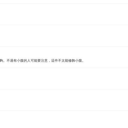
很夠。不過有小腹的人可能要注意，這件不太能修飾小腹。