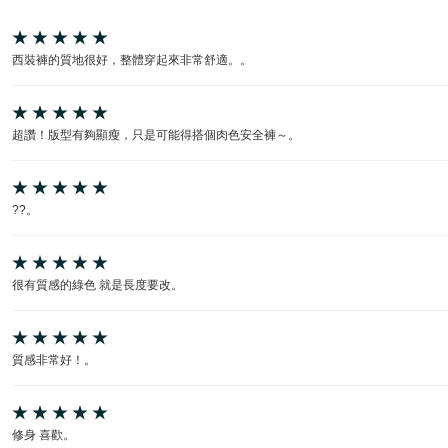
西裝褲的質地很好，整體穿起來非常舒適。。
超讚！版型有夠顯瘦，只是可能得搭個肉色安全褲～。
??。
很有質感的綠色 就是長度要改。
質感非常好！。
修身 喜歡。