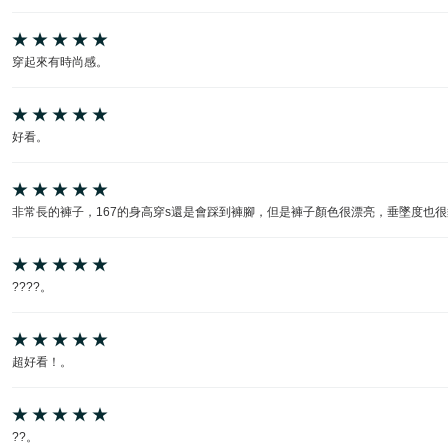
穿起來有時尚感。
好看。
非常長的褲子，167的身高穿s還是會踩到褲腳，但是褲子顏色很漂亮，垂墜度也
????。
超好看！。
??。